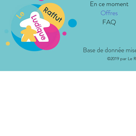
En ce moment
Offres
FAQ
Base de donnée mise 
©2019 par Le R