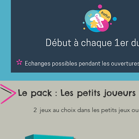
Le pack : Les petits joueurs
2 jeux au choix dans les petits jeux ou