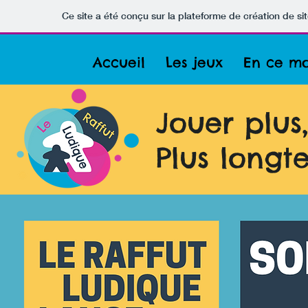
Ce site a été conçu sur la plateforme de création de si
Accueil
Les jeux
En ce m
Jouer plus
Plus longt